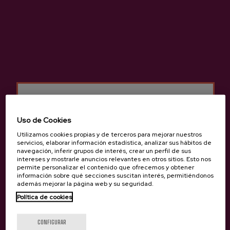
Compartir
Compartir
Tuitear
Pinterest
Bebida que se obtiene de la fermentación del mosto natural de
las manzanas sidreras, elaborada y consumida durante miles de
años en el País Vasco.
Uso de Cookies
Utilizamos cookies propias y de terceros para mejorar nuestros
Más información de sidrería Altuna
servicios, elaborar información estadística, analizar sus hábitos de
navegación, inferir grupos de interés, crear un perfil de sus
intereses y mostrarle anuncios relevantes en otros sitios. Esto nos
permite personalizar el contenido que ofrecemos y obtener
información sobre qué secciones suscitan interés, permitiéndonos
además mejorar la página web y su seguridad.
¿Eres mayor de edad?
Características
Política de cookies
CONFIGURAR